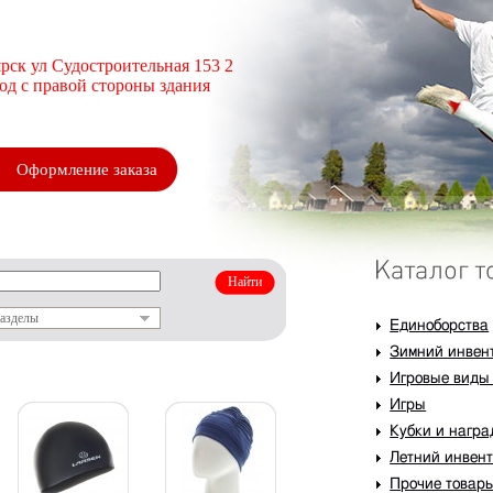
рск ул Судостроительная 153 2
ход с правой стороны здания
Оформление заказа
разделы
Единоборства
Зимний инвен
Игровые виды
Игры
Кубки и нагр
Летний инвен
Прочие товар