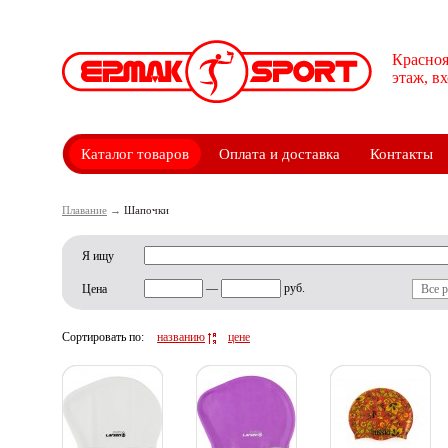
Красноя
этаж, в
Каталог товаров
Оплата и доставка
Контакты
Плавание
→
Шапочки
Я ищу
—
руб.
Цена
Все 
Сортировать по:
названию
цене