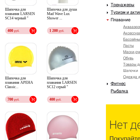
Тренажеры
Шапочка для
Шапочка для душа
Туризм и акт
плавания LARSEN
Mad Wave Lux
SC14 черный "
Shower ...
Плавание
Аквааэро
400
1 200
руб.
руб.
Аксессуа
Бассейн
Ласты
Маски,оч
Обувь
Товары д
Шапочки
Одежда д
Шапочка для
Шапочка для
плавания АРЕНА
плавания LARSEN
Фитнес
Classic...
SC12 серый "
Рыбалка
700
400
руб.
руб.