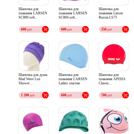
Шапочка для
Шапочка для
Шапочка для
плавания LARSEN
плавания LARSEN
плавания Larsen
SC809 soft...
SC804 soft...
Russia LS75
600
600
350
руб.
руб.
руб.
Шапочка для душа
Шапочка для
Шапочка для
Mad Wave Lux
плавания LARSEN
плавания АРЕНА
Shower ...
Ladies эластан
Classic...
1 200
600
700
руб.
руб.
руб.