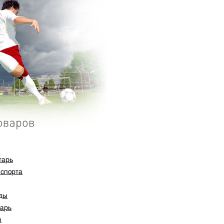
тарь
 спорта
ады
тарь
ы