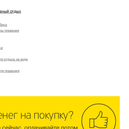
ивный отдых
бика
ры плавание
ы
ки
ля отдыха на воде
ля плавания