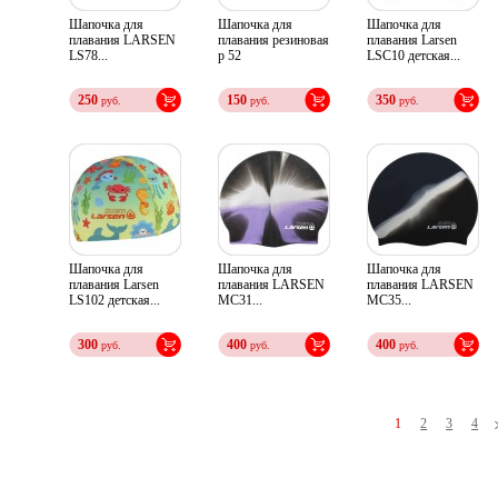
Шапочка для
Шапочка для
Шапочка для
плавания LARSEN
плавания резиновая
плавания Larsen
LS78...
р 52
LSС10 детская...
250
150
350
руб.
руб.
руб.
Шапочка для
Шапочка для
Шапочка для
плавания Larsen
плавания LARSEN
плавания LARSEN
LS102 детская...
МС31...
МС35...
300
400
400
руб.
руб.
руб.
1
2
3
4