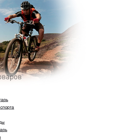
тарь
 спорта
ады
тарь
ы