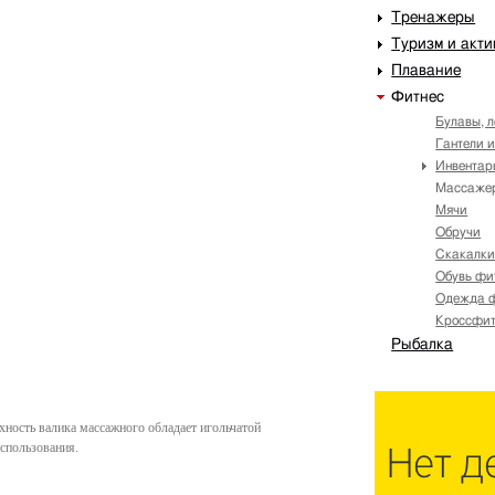
Тренажеры
Туризм и акт
Плавание
Фитнес
Булавы, 
Гантели 
Инвентар
Массаже
Мячи
Обручи
Скакалк
Обувь фи
Одежда 
Кроссфит 
Рыбалка
хность валика массажного обладает игольчатой
спользования.