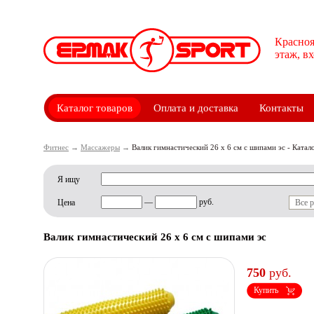
Красноя
этаж, в
Каталог товаров
Оплата и доставка
Контакты
Фитнес
→
Массажеры
→
Валик гимнастический 26 х 6 см с шипами эс - Катал
Я ищу
—
руб.
Цена
Все 
Валик гимнастический 26 х 6 см с шипами эс
750
руб.
Купить