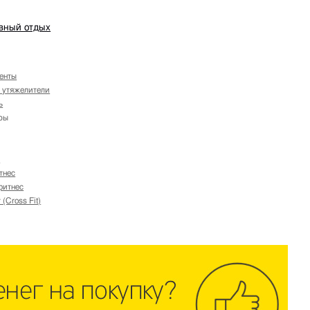
ивный отдых
ленты
и утяжелители
ь
ры
и
тнес
фитнес
(Cross Fit)