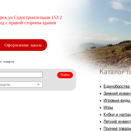
рск ул Судостроительная 153 2
ход с правой стороны здания
Оформление заказа
ог товаров
разделы
Единоборства
Зимний инвен
Игровые виды
Игры
Кубки и нагр
Летний инвен
Прочие товар