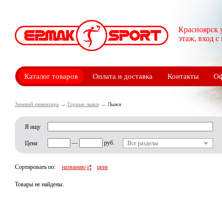
Красноярск 
этаж, вход с
Каталог товаров
Оплата и доставка
Контакты
Оф
Зимний инвентарь
→
Горные лыжи
→
Лыжи
Я ищу
—
руб.
Цена
Все разделы
Сортировать по:
названию
цене
Товары не найдены.