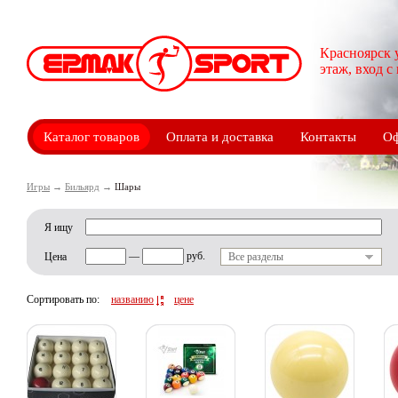
Красноярск 
этаж, вход с
Каталог товаров
Оплата и доставка
Контакты
Оф
Игры
→
Бильярд
→
Шары
Я ищу
—
руб.
Цена
Все разделы
Сортировать по:
названию
цене