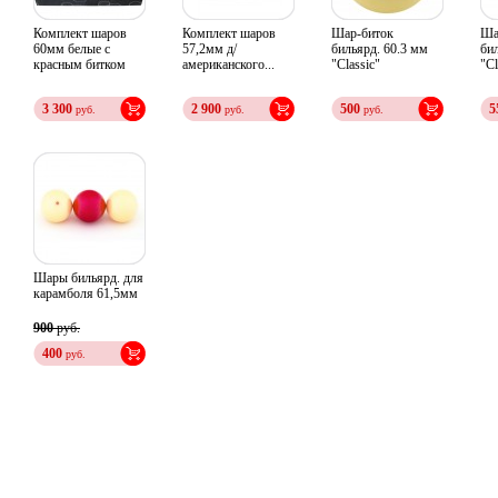
Комплект шаров
Комплект шаров
Шар-биток
Ша
60мм белые с
57,2мм д/
бильярд. 60.3 мм
би
красным битком
американского...
"Classic"
"Cl
3 300
2 900
500
5
руб.
руб.
руб.
Шары бильярд. для
карамболя 61,5мм
900
руб.
400
руб.