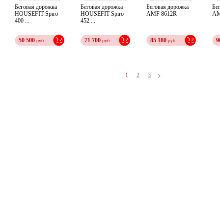
Беговая дорожка
Беговая дорожка
Беговая дорожка
Бе
HOUSEFIT Spiro
HOUSEFIT Spiro
AMF 8612R
AM
400 ...
452 ...
50 500
71 700
85 180
9
руб.
руб.
руб.
1
2
3