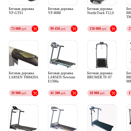
Беговая дорожка
Беговая дорожка
Беговая дорожка
Бе
YP-GTS1
YP-8088
NordicTrack T12,0
B
TM
73 000
99 450
150 000
2
руб.
руб.
руб.
Беговая дорожка
Беговая дорожка
Беговая дорожка
Бе
LARSEN TM8420A
LARSEN Newtone
BRUMER TF-07
BR
E1500a
M8
39 900
41 300
18 900
1
руб.
руб.
руб.