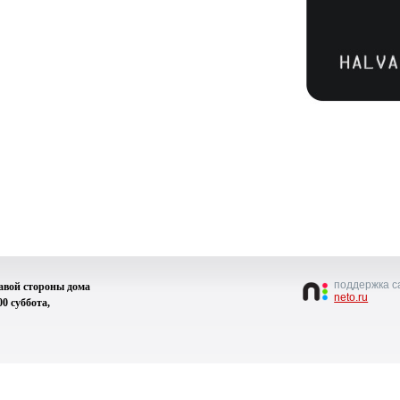
поддержка с
равой стороны дома
neto.ru
00 суббота,