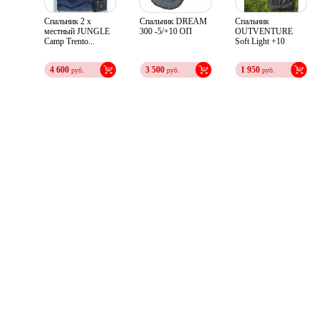
Спальник 2 х
Спальник DREAM
Спальник
местный JUNGLE
300 -5/+10 ОП
OUTVENTURE
Camp Trento...
Soft Light +10
\+20\...
4 600
3 500
1 950
руб.
руб.
руб.