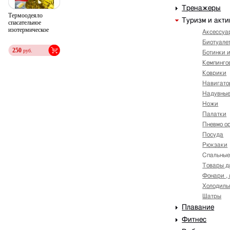
Тренажеры
Термоодеяло
Туризм и акт
спасательное
изотермическое
Аксессуар
Биотуале
250
руб.
Ботинки 
Кемпинго
Коврики
Навигато
Надувные
Ножи
Палатки
Пневмо о
Посуда
Рюкзаки
Спальные
Товары д
Фонари , 
Холодильн
Шатры
Плавание
Фитнес