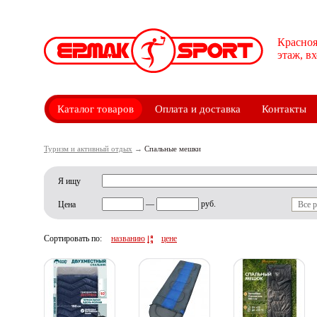
Красноя
этаж, в
Каталог товаров
Оплата и доставка
Контакты
Туризм и активный отдых
→
Спальные мешки
Я ищу
—
руб.
Цена
Все 
Сортировать по:
названию
цене