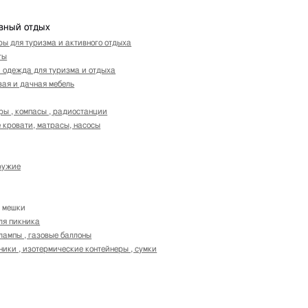
ивный отдых
ы для туризма и активного отдыха
ты
и одежда для туризма и отдыха
вая и дачная мебель
ры , компасы , радиостанции
 кровати, матрасы, насосы
ружие
 мешки
ля пикника
лампы , газовые баллоны
ики , изотермические контейнеры , сумки