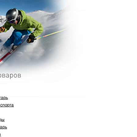
тарь
 спорта
ады
тарь
ы