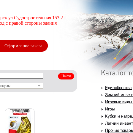
рск ул Судостроительная 153 2
ход с правой стороны здания
Оформление заказа
разделы
Единоборства
Зимний инвен
Игровые виды
Игры
Кубки и нагр
Летний инвен
Прочие товар