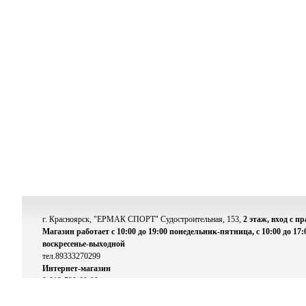
г. Красноярск, "ЕРМАК СПОРТ" Судостроительная, 153,
2 этаж, вход с п
Магазин работает с 10:00 до 19:00 понедельник-пятница, с 10:00 до 17:
воскресенье-выходной
тел.89333270299
Интернет-магазин
8-913-539-89-99
Доставка по России и Ближнему зарубежью
vladlen167@bk.ru