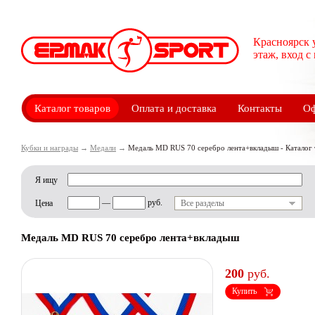
Красноярск 
этаж, вход с
Каталог товаров
Оплата и доставка
Контакты
Оф
Кубки и награды
→
Медали
→
Медаль MD RUS 70 серебро лента+вкладыш - Каталог 
Я ищу
—
руб.
Цена
Все разделы
Медаль MD RUS 70 серебро лента+вкладыш
200
руб.
Купить