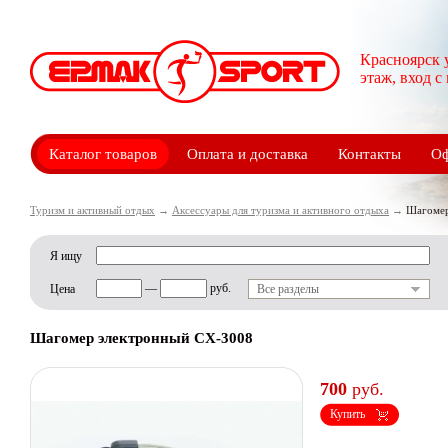
Красноярск 
этаж, вход с
Каталог товаров
Оплата и доставка
Контакты
Оф
Туризм и активный отдых
→
Аксессуары для туризма и активного отдыха
→
Шагомер
Я ищу
—
руб.
Цена
Все разделы
Шагомер электронный CX-3008
700
руб.
Купить