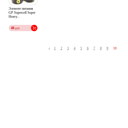
Элемент питания
GP Supercell Super
Heavy...
40
руб.
1
2
3
4
5
6
7
8
9
10